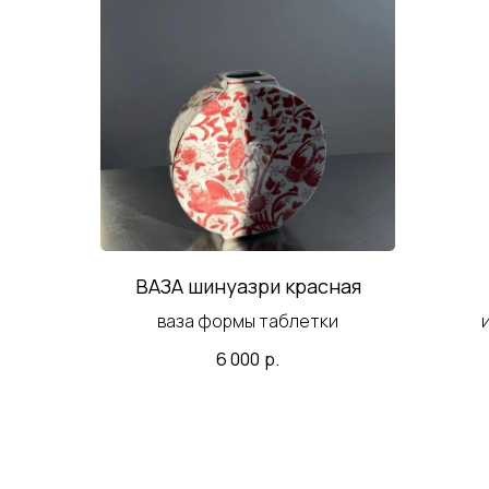
ВАЗА шинуазри красная
ваза формы таблетки
по
6 000
р.