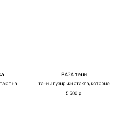
ка
ВАЗА тени
стают на
тени и пузырьки стекла, которые
блистают на солнце
5 500
р.