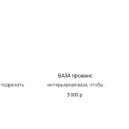
ВАЗА прованс
 подрезать
интерьерная ваза, чтобы
поставить акцентную точку в
3 000
р.
вашем пространстве