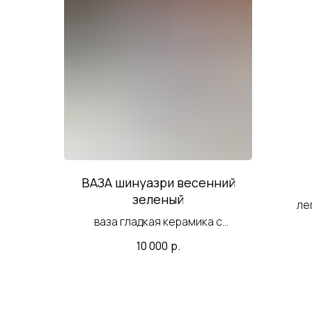
ВАЗА шинуазри весенний
зеленый
ле
ваза гладкая керамика с
аккуратным рисунком
10 000
р.